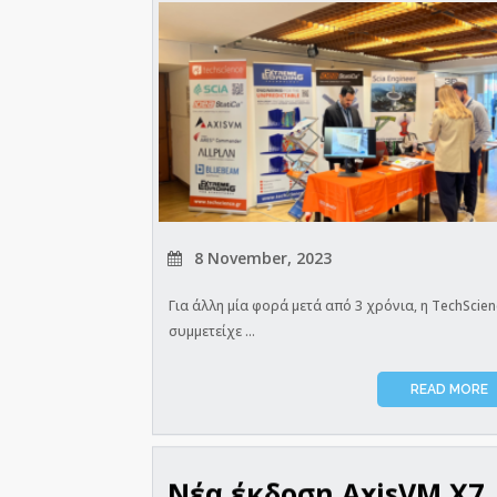
8 November, 2023
Για άλλη μία φορά μετά από 3 χρόνια, η TechScien
συμμετείχε ...
READ MORE
Νέα έκδοση AxisVM X7