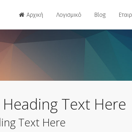
Αρχική
Λογισμικό
Blog
Εταιρ
Extreme Loading for Struc
ITY OF CAD
 Revu
 Heading Text Here
Extreme Loading for Struc
ITY OF CAD
ing Text Here
 Revu