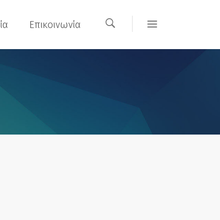
ία
Επικοινωνία
DC-Software
tures
DC-Software
tures