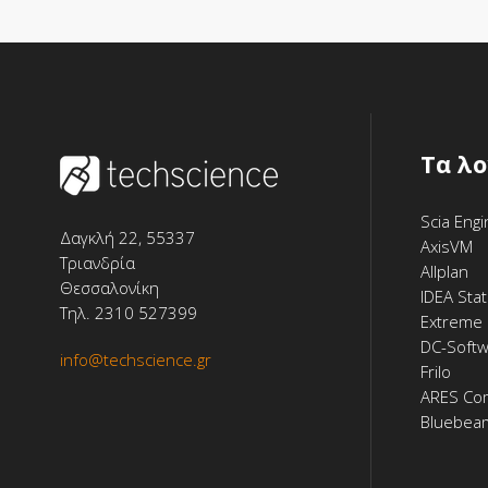
Tα λ
Scia Eng
Δαγκλή 22, 55337
AxisVM
Τριανδρία
Allplan
Θεσσαλονίκη
IDEA Stat
Τηλ. 2310 527399
Extreme 
DC-Soft
info@techscience.gr
Frilo
ARES Co
Bluebea