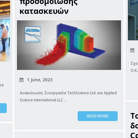
προσομοίωσης
κατασκευών
Σχε
Ο.Κ.
1 June, 2023
ce
Ανακοίνωση: Συνεργασία TechScience Ltd. και Appled
Science International LLC ...
T
READ MORE
δ
C