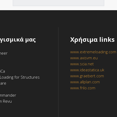
Χρήσιμα links
ογισμικά μας
www.extremeloading.com
ineer
www.axisvm.eu
www.scia.net
www.ideastatica.uk
iCa
www.graebert.com
Loading for Structures
www.allplan.com
ware
www.frilo.com
mmander
m Revu