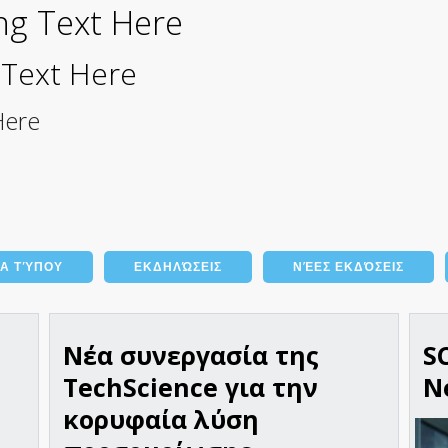
ng Text Here
 Text Here
Here
ΊΑ ΤΎΠΟΥ
ΕΚΔΗΛΏΣΕΙΣ
ΝΈΕΣ ΕΚΔΌΣΕΙΣ
Νέα συνεργασία της
S
TechScience για την
N
κορυφαία λύση