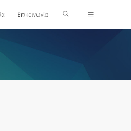
ία
Επικοινωνία
DC-Software
tures
DC-Software
tures