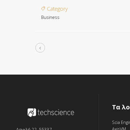
Frilo
Category
Business
Tα λ
Scia Eng
AxisVM
Δαγκλή 22, 55337