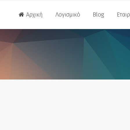
Αρχική
Λογισμικό
Blog
Εταιρ
Extreme Loading for Struc
ITY OF CAD
 Revu
Extreme Loading for Struc
ITY OF CAD
 Revu